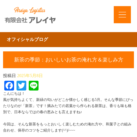
オフィシャルブログ
新茶の季節：おいしいお茶の淹れ方＆楽しみ方
投稿日
2025年5月8日
Facebook
Twitter
Line
こんにちは！
風が気持ちよくて、新緑の匂いがどこか懐かしく感じる5月。そんな季節にぴっ
たりなのが「新茶」です！摘みたての若葉から作られる新茶は、香りも味も格
別で、日本ならではの春の恵みとも言えますね♪
今回は、そんな新茶をもっとおいしく楽しむための淹れ方や、和菓子との組み
合わせ、保存のコツをご紹介します(^^)/~~~