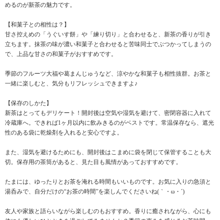
めるのが新茶の魅力です。
【和菓子との相性は？】
甘さ控えめの「うぐいす餅」や「練り切り」と合わせると、新茶の香りが引き
立ちます。抹茶の味が濃い和菓子と合わせると苦味同士でぶつかってしまうの
で、上品な甘さの和菓子がおすすめです。
季節のフルーツ大福や葛まんじゅうなど、涼やかな和菓子も相性抜群。お茶と
一緒に楽しむと、気分もリフレッシュできますよ♪
【保存のしかた】
新茶はとってもデリケート！開封後は空気や湿気を避けて、密閉容器に入れて
冷蔵庫へ。できれば1ヶ月以内に飲みきるのがベストです。常温保存なら、遮光
性のある袋に乾燥剤を入れると安心ですよ。
また、湿気を避けるためにも、開封後はこまめに袋を閉じて保管することも大
切。保存用の茶筒があると、見た目も風情があっておすすめです。
たまには、ゆったりとお茶を淹れる時間もいいものです。お気に入りの急須と
湯呑みで、自分だけの“お茶の時間”を楽しんでくださいね(｀・ω・´)
友人や家族と語らいながら楽しむのもおすすめ。香りに癒されながら、心にも