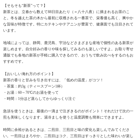
【そもそも“新茶”って？】
新茶とは、立春から数えて88日目あたり（＝八十八夜）に摘まれるお茶のこ
と。冬を越えた茶の木から最初に収穫される一番茶で、栄養価も高く、爽やか
な旨味が特徴です。特にカテキンやテアニンが豊富で、健康面でも注目されて
います。
地域によっては、静岡、鹿児島、宇治などさまざまな産地で個性のある新茶が
楽しめます。自分好みの香りや味を探してみるのも楽しいですよ。お取り寄せ
通販でも各地の新茶が手軽に購入できるので、おうちで飲み比べをするのもお
すすめです。
【おいしい淹れ方のポイント】
新茶の香りと甘みを引き出すには、「低めの温度」がコツ！
・茶葉：約3g（ティースプーン1杯）
・お湯：60～70℃のお湯を使って
・時間：1分ほど蒸らしてからゆっくり注ぐ
急須を使うときは、最後の一滴まで注ぎきるのがポイント！それだけで次の一
煎も美味しくなります。湯冷ましを使うと温度調整も簡単にできますよ。
時間に余裕があるときは、二煎目、三煎目と味の変化も楽しんでみてくださ
い。一煎目はまろやか、二煎目はコク、三煎目はすっきりとした味わいが楽し